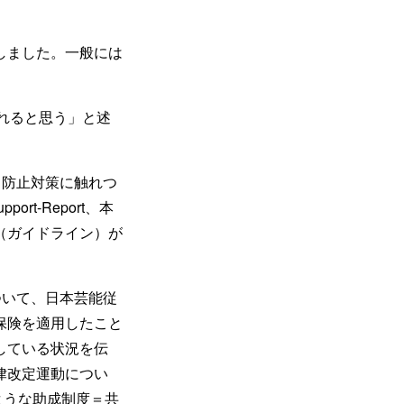
しました。一般には
れると思う」と述
ト防止対策に触れつ
t-Report、本
（ガイドライン）が
ついて、日本芸能従
保険を適用したこと
している状況を伝
律改定運動につい
るような助成制度＝共