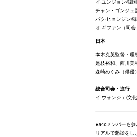
イ·ユンジョン/韓
チャン・ゴンジェ
パク·ヒョンジン/
オ·ギファン（司会
日本
本木克英監督・理事
是枝裕和、西川美和、深
森崎めぐみ（俳優）
総合司会・進行
イ·ウォンジェ/
――――――――
●a4cメンバー
リアルで懇談をし