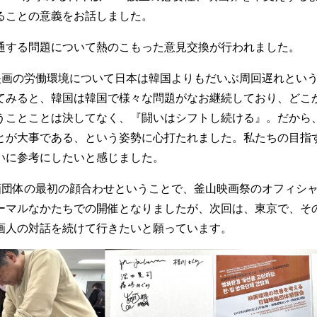
ることの意義をお話しました。
通する問題について熱のこもった意見交換が行われました。
映画の労働環境について日本は韓国よりもだいぶ周回遅れとい
てみると、韓国は韓国で様々な問題がなお継続しており、どこ
うことことは決してなく、『闘いはシフトし続ける』。だから
とが大事である、という姿勢に心打たれました。私たちの目指す
いに参考にしたいと感じました。
画団体の最初の顔合わせということで、釜山映画祭のオフィシ
ーマルなかたちでの開催となりましたが、次回は、東京で、そ
画人の対話を続けて行きたいと願っています。