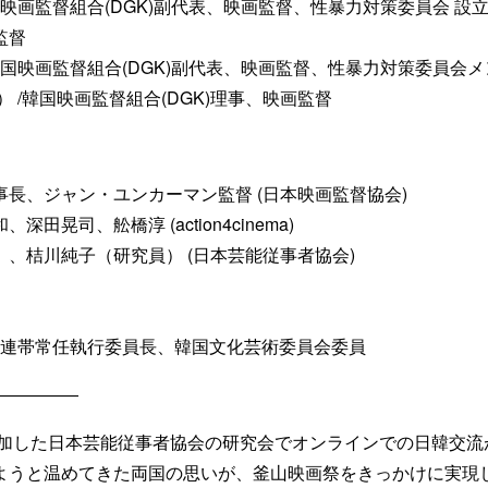
国映画監督組合(DGK)副代表、映画監督、性暴力対策委員会 
監督
韓国映画監督組合(DGK)副代表、映画監督、性暴力対策委員会
） /韓国映画監督組合(DGK)理事、映画監督
長、ジャン・ユンカーマン監督 (日本映画監督協会)
田晃司、舩橋淳 (action4cinema)
、桔川純子（研究員） (日本芸能従事者協会)
文化連帯常任執行委員長、韓国文化芸術委員会委員
―――――
も参加した日本芸能従事者協会の研究会でオンラインでの日韓交
ようと温めてきた両国の思いが、釜山映画祭をきっかけに実現