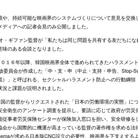
境や、持続可能な映画界のシステムづくりについて意見を交換
メディアへの記者会見のみ公開しました。
Kオ・ギファン監督が「私たちは同じ問題を共有する友だちにな
意味のある会談となりました。
２０１６年以降、韓国映画界全体で進められてきたハラスメン
委員会が作成した「中・支・申（中止・支持・申告、Stop-Suppor
載）」と呼ばれる、セクシャルハラスメント防止への行動綱領
状況と課題が説明されました。
韓国の監督からリクエストされた「日本の労働環境の実態」に
安全衛生のアンケート調査を提示し、要請に応じて政府が労災
能従事者労災保険センターが保険加入窓口を担い、安全研修を
協会から国際的に機運が高まっている監督の著作権を求める法
n4cinemaが求める日本版CNC設立の必要性、映画界を下支えす