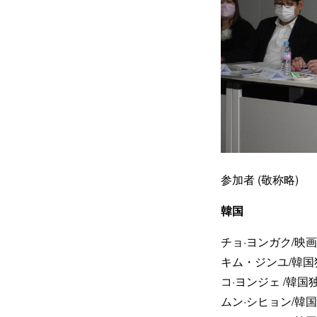
参加者 (敬称略)
韓国
チョ·ヨンガク/映
キム・ジンユ/韓国
コ·ヨンジェ /韓国
ムン·シヒョン/韓