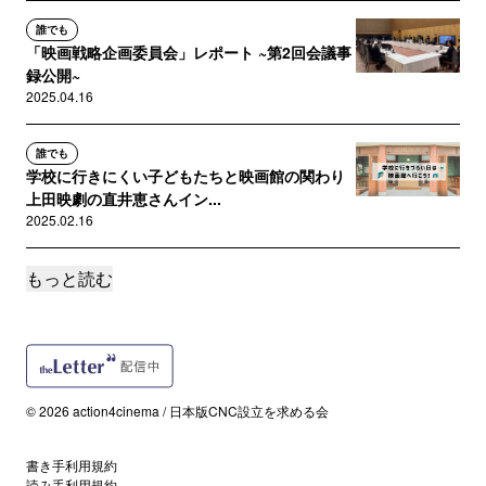
誰でも
「映画戦略企画委員会」レポート ~第2回会議事
録公開~
2025.04.16
誰でも
学校に行きにくい子どもたちと映画館の関わり
上田映劇の直井恵さんイン...
2025.02.16
もっと読む
誰でも
【告知 / 2月】芸能従事者のための特別加入労災
保険と安全衛生に関する...
2025.02.05
誰でも
© 2026 action4cinema / 日本版CNC設立を求める会
【告知 / 25年1月】芸能従事者のための特別加入
労災保険と安全衛生に...
書き手利用規約
2024.12.30
読み手利用規約