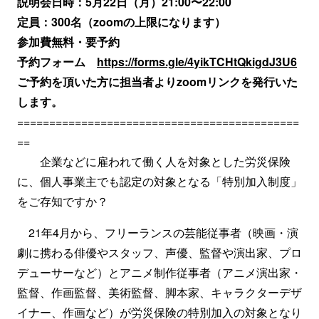
説明会日時：5月22日（月）21:00〜22:00
定員：300名（zoomの上限になります）
参加費無料・要予約
予約フォーム
https://forms.gle/4yikTCHtQkigdJ3U6
ご予約を頂いた方に担当者よりzoomリンクを発行いた
します。
============================================
==
企業などに雇われて働く人を対象とした労災保険
に、個人事業主でも認定の対象となる「特別加入制度」
をご存知ですか？
21年4月から、フリーランスの芸能従事者（映画・演
劇に携わる俳優やスタッフ、声優、監督や演出家、プロ
デューサーなど）とアニメ制作従事者（アニメ演出家・
監督、作画監督、美術監督、脚本家、キャラクターデザ
イナー、作画など）が労災保険の特別加入の対象となり