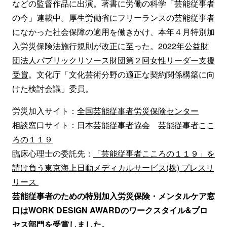
などの監督作品に出演。著書に労働の科学「芸能従事者
の今」連載中。厚生労働省にフリーランスの芸能従事者
になかった社会保障の適用を働きかけ、本年４月特別加
入労災保険法施行規則が改正に至った。
2022年公益財
団法人パブリックリソース財団第２回女性リーダー支援
受賞
。文化庁「文化芸術分野の適正な契約関係構築に向
けた検討会議」委員。
労災加入サイト：
全国芸能従事者労災保険センター
相談窓口サイト：
日本芸能従事者協会
芸能従事者ここ
ろの１１９
臨床心理士の委託先：
「芸能従事者こころの１１９」を
請け負う東京海上日動メディカルサービス(株) プレスリ
リース
芸能従事者のための特別加入労災保険・メンタルケア窓
口はWORK DESIGN AWARDのワークスタイル&プロ
セス部門を受賞しました。